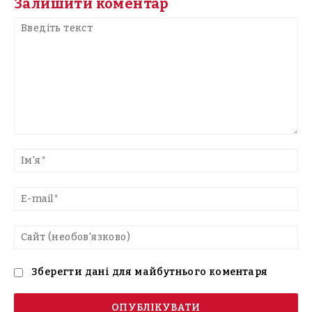
Залишити коментар
Введіть
текст
Ім'
E-
mai
Са
(н
Зберегти дані для майбутнього коментаря