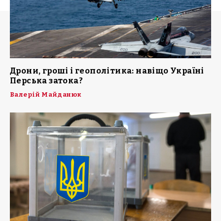
Дрони, гроші і геополітика: навіщо Україні
Перська затока?
Валерій Майданюк