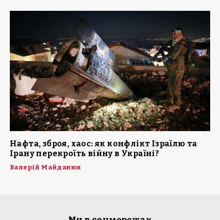
Нафта, зброя, хаос: як конфлікт Ізраїлю та
Ірану перекроїть війну в Україні?
Валерій Майданюк
Ми в соцмережах