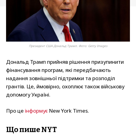
Президент США Дональд Трамп. Фото: Getty Images
Дональд Трамп прийняв рішення призупинити
фінансування програм, які передбачають
надання зовнішньої підтримки та розподіл
грантів. Це, ймовірно, охоплює також військову
допомогу Україні.
Про це
інформує
New York Times.
Що пише NYT