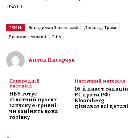
USAID.
Володимир Зеленський
Дональд Трамп
ТЕМИ:
Допомога Україні
США
Антон Писарчук
Попередній
Наступний матеріал
матеріал
16-й пакет санкцій
НБУ готує
ЄС проти РФ:
пілотний проєкт
Bloomberg
запуску е-гривні:
дізнався всі деталі
чи замінить вона
готівку