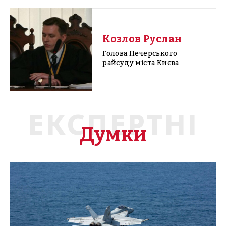
Козлов Руслан
Голова Печерського
райсуду міста Києва
ЕКСПЕРТНІ
Думки