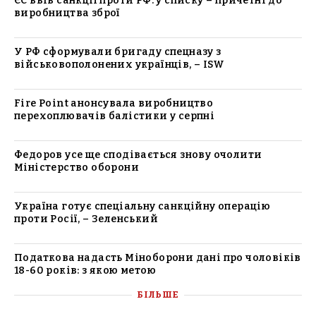
ЄС ввів санкції проти РФ: у списку – причетні до
виробництва зброї
У РФ сформували бригаду спецназу з
військовополонених українців, – ISW
Fire Point анонсувала виробництво
перехоплювачів балістики у серпні
Федоров усе ще сподівається знову очолити
Міністерство оборони
Україна готує спеціальну санкційну операцію
проти Росії, – Зеленський
Податкова надасть Міноборони дані про чоловіків
18-60 років: з якою метою
БІЛЬШЕ