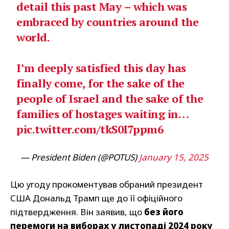
detail this past May – which was
embraced by countries around the
world.
I’m deeply satisfied this day has
finally come, for the sake of the
people of Israel and the sake of the
families of hostages waiting in…
pic.twitter.com/tkS0I7ppm6
— President Biden (@POTUS)
January 15, 2025
Цю угоду прокоментував обраний президент
США Дональд Трамп ще до її офіційного
підтвердження. Він заявив, що
без його
перемоги на виборах у листопаді 2024 року