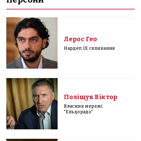
Лерос Гео
Нардеп IX скликання
Поліщук Віктор
Власник мережі
"Ельдорадо"