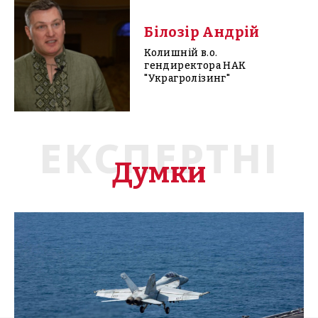
Білозір Андрій
Колишній в.о.
гендиректора НАК
"Украгролізинг"
ЕКСПЕРТНІ
Думки