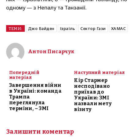
одному — з Непалу та Танзанії.
Джо Байден
Ізраїль
Сектор Гази
ХАМАС
ТЕМИ:
Антон Писарчук
Попередній
Наступний матеріал
матеріал
Кір Стармер
Завершення війни
несподівано
в Україні: команда
приїхав до
Трампа
України: ЗМІ
переглянула
назвали мету
терміни, – ЗМІ
візиту
Залишити коментар