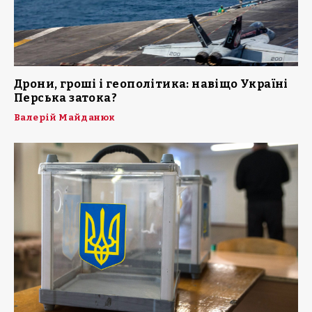
Дрони, гроші і геополітика: навіщо Україні
Перська затока?
Валерій Майданюк