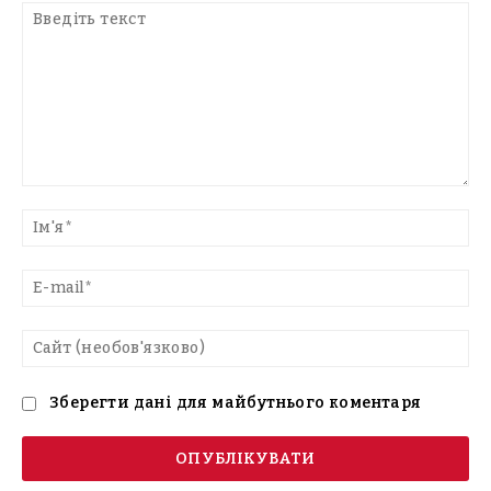
Введіть
текст
Ім'
E-
mai
Са
(н
Зберегти дані для майбутнього коментаря