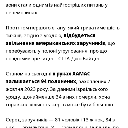
зони стали одним із найгостріших питань у
перемовинах.
Протягом першого етапу, який триватиме шість
тижнів, згідно з угодою,
відбудеться
звільнення американських заручників
, що
перебувають у полоні угруповання, про що
повідомив президент США Джо Байден.
Станом на сьогодні
в руках ХАМАС
залишається 94 полонених
, захоплених 7
жовтня 2023 року. За даними ізраїльського
уряду, щонайменше 34 з них померли, хоча
справжня кількість жертв може бути більшою.
Серед заручників — 81 чоловік і 13 жінок, 84 з
них — ізраїльтяни, 8 — громадяни Таїланду, по