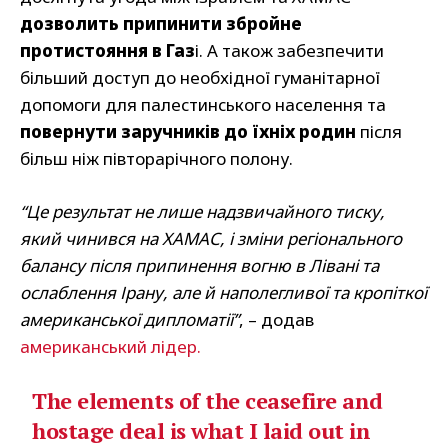
дозволить припинити збройне
протистояння в Газ
і. А також забезпечити
більший доступ до необхідної гуманітарної
допомоги для палестинського населення та
повернути заручників до їхніх родин
після
більш ніж півторарічного полону.
“Це результат не лише надзвичайного тиску,
який чинився на ХАМАС, і зміни регіонального
балансу після припинення вогню в Лівані та
ослаблення Ірану, але й наполегливої та кропіткої
американської дипломатії”
, – додав
американський лідер.
The elements of the ceasefire and
hostage deal is what I laid out in