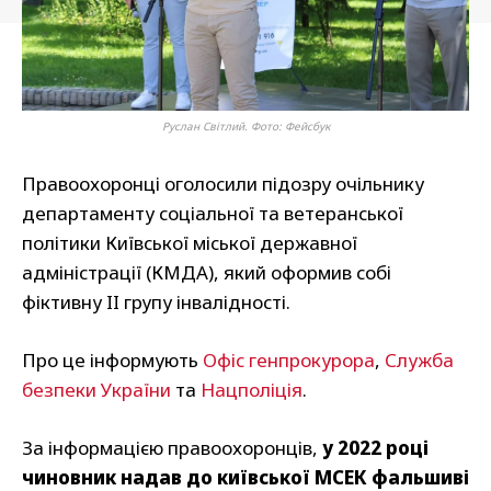
Руслан Світлий. Фото: Фейсбук
Правоохоронці оголосили підозру очільнику
департаменту соціальної та ветеранської
політики Київської міської державної
адміністрації (КМДА), який оформив собі
фіктивну II групу інвалідності.
Про це інформують
Офіс генпрокурора
,
Служба
безпеки України
та
Нацполіція
.
За інформацією правоохоронців,
у 2022 році
чиновник надав до київської МСЕК фальшиві