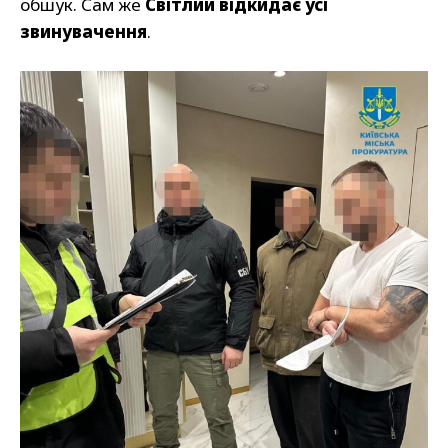
обшук. Сам же
Світлий відкидає усі
звинувачення
.