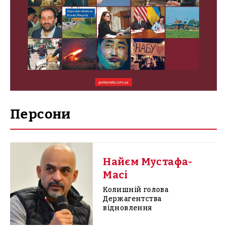
Персони
Найєм Мустафа-
Масі
Колишній голова
Держагентства
відновлення