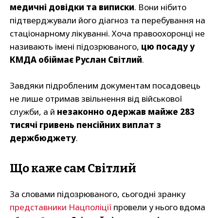
медичні довідки та виписки
. Вони нібито
підтверджували його діагноз та перебування на
стаціонарному лікуванні. Хоча правоохоронці не
називають імені підозрюваного,
цю посаду у
КМДА обіймає Руслан Світлий
.
Завдяки підробленим документам посадовець
не лише отримав звільнення від військової
служби, а й
незаконно одержав майже 283
тисячі гривень пенсійних виплат з
держбюджету
.
Що каже сам Світлий
За словами підозрюваного, сьогодні зранку
представники Нацполіції
провели у нього вдома