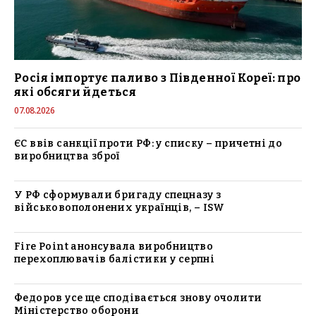
Росія імпортує паливо з Південної Кореї: про
які обсяги йдеться
07.08.2026
ЄС ввів санкції проти РФ: у списку – причетні до
виробництва зброї
У РФ сформували бригаду спецназу з
військовополонених українців, – ISW
Fire Point анонсувала виробництво
перехоплювачів балістики у серпні
Федоров усе ще сподівається знову очолити
Міністерство оборони