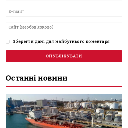
E-
mai
Са
(н
Зберегти дані для майбутнього коментаря
Останні новини