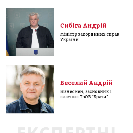
Сибіга Андрій
Міністр закорднних справ
України
Веселий Андрій
Бізнесмен, засновник і
власник ТзОВ "Брати"
ЕКСПЕРТНІ