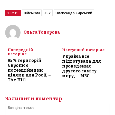
Військові
ЗСУ
Олександр Сирський
ТЕМИ:
Ольга Тодорова
Попередній
Наступний матеріал
матеріал
Україна все
95% територій
підготувала для
Європи є
проведення
потенційними
другого саміту
цілями для Росії, –
миру, — МЗС
The Hill
Залишити коментар