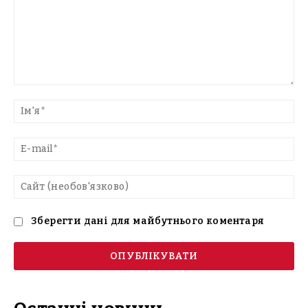
Введіть
текст
Ім'
E-
mai
Са
(н
Зберегти дані для майбутнього коментаря