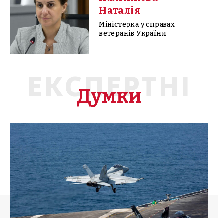
Наталія
Міністерка у справах
ветеранів України
ЕКСПЕРТНІ
Думки