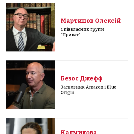
Мартинов Олексій
Співвласник групи
"Приват"
Безос Джефф
Засновник Amazon і Blue
Origin
Калмикова