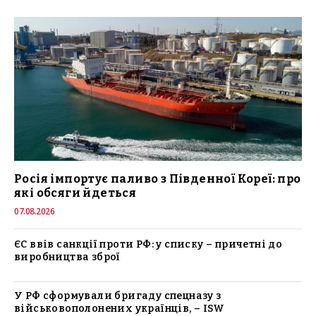
Росія імпортує паливо з Південної Кореї: про
які обсяги йдеться
07.08.2026
ЄС ввів санкції проти РФ: у списку – причетні до
виробництва зброї
У РФ сформували бригаду спецназу з
військовополонених українців, – ISW