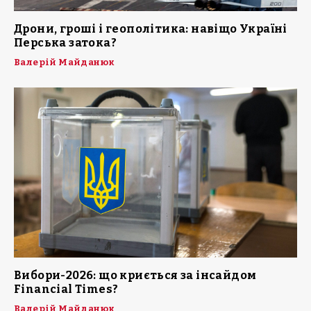
Дрони, гроші і геополітика: навіщо Україні
Перська затока?
Валерій Майданюк
Вибори-2026: що криється за інсайдом
Financial Times?
Валерій Майданюк