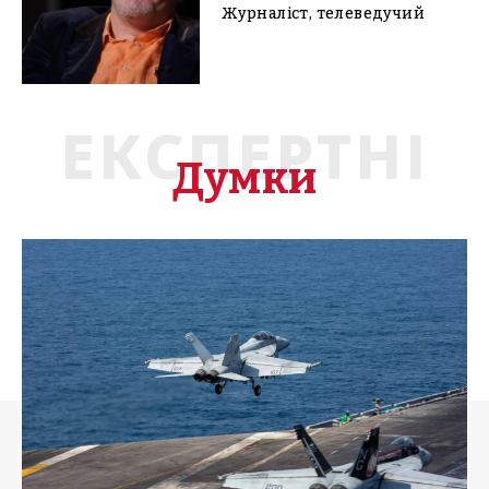
Журналіст, телеведучий
ЕКСПЕРТНІ
Думки