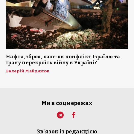
Нафта, зброя, хаос: як конфлікт Ізраїлю та
Ірану перекроїть війну в Україні?
Валерій Майданюк
Ми в соцмережах
Зв'язок із редакцією