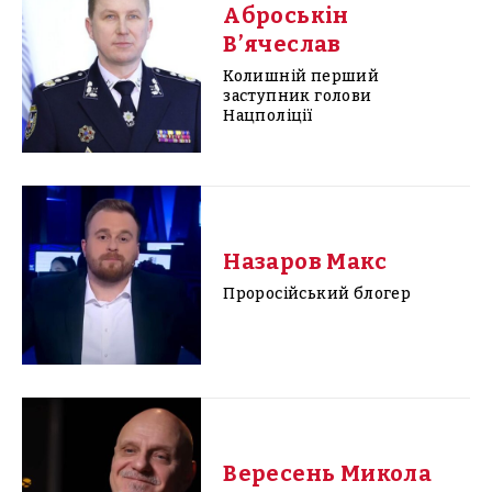
Аброськін
В’ячеслав
Колишній перший
заступник голови
Нацполіції
Назаров Макс
Проросійський блогер
Вересень Микола