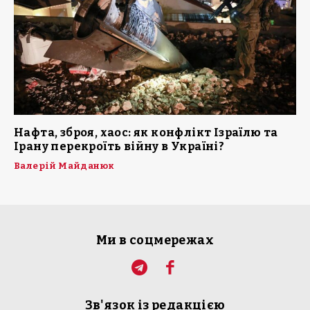
Нафта, зброя, хаос: як конфлікт Ізраїлю та
Ірану перекроїть війну в Україні?
Валерій Майданюк
Ми в соцмережах
Зв'язок із редакцією