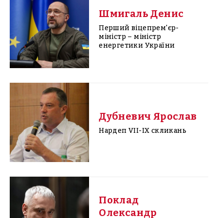
Шмигаль Денис
Перший віцепрем'єр-
міністр – міністр
енергетики України
Дубневич Ярослав
Нардеп VII-IX скликань
Поклад
Олександр