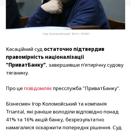
Ігор Коломойський. Фото: УНІАН
Касаційний суд
остаточно підтвердив
правомірність націоналізації
"ПриватБанку"
, завершивши п’ятирічну судову
тяганину.
Про це
повідомляє
пресслужба "ПриватБанку".
Бізнесмен Ігор Коломойський та компанія
Triantal, які раніше володіли відповідно понад
41% та 16% акцій банку, безрезультатно
намагалися оскаржити попереднє рішення. Суд