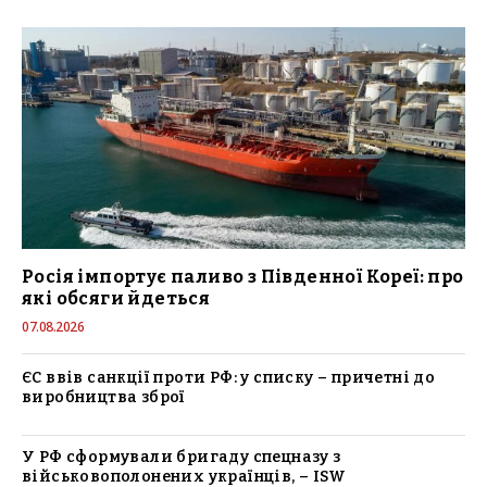
Росія імпортує паливо з Південної Кореї: про
які обсяги йдеться
07.08.2026
ЄС ввів санкції проти РФ: у списку – причетні до
виробництва зброї
У РФ сформували бригаду спецназу з
військовополонених українців, – ISW