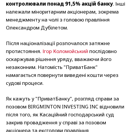
контролювали понад 91,5% акцій банку
. Інші
належали міноритарним акціонерам, зокрема
менеджменту на чолі з головою правління
Олександром Дубілетом.
Після націоналізації розпочалося затяжне
протистояння.
Ігор Коломойський
послідовно
оскаржував рішення уряду, вважаючи його
незаконним. Натомість "ПриватБанк"
намагається повернути виведені кошти через
судові процеси.
Як кажуть у "ПриватБанку", розгляд справи за
позовом BIRGMINTON INVESTING INC відновили
після того, як Касаційний господарський суд
закрив провадження у справі за позовом
акціонера та ексголови правління