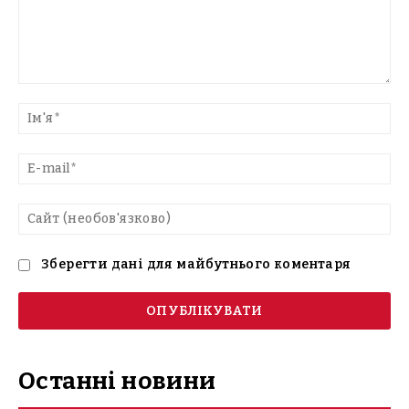
Введіть
текст
Ім'
E-
mai
Са
(н
Зберегти дані для майбутнього коментаря
Останні новини