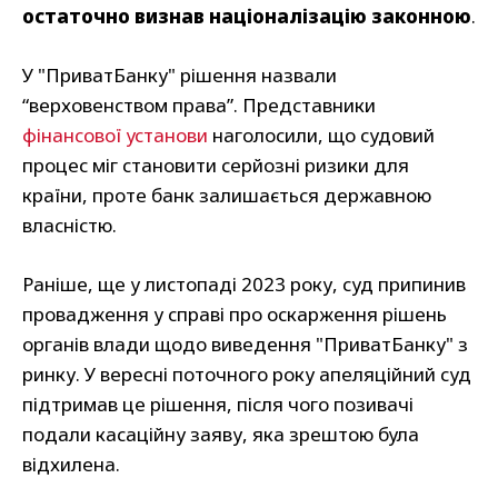
остаточно визнав націоналізацію законною
.
У "ПриватБанку" рішення назвали
“верховенством права”. Представники
фінансової установи
наголосили, що судовий
процес міг становити серйозні ризики для
країни, проте банк залишається державною
власністю.
Раніше, ще у листопаді 2023 року, суд припинив
провадження у справі про оскарження рішень
органів влади щодо виведення "ПриватБанку" з
ринку. У вересні поточного року апеляційний суд
підтримав це рішення, після чого позивачі
подали касаційну заяву, яка зрештою була
відхилена.