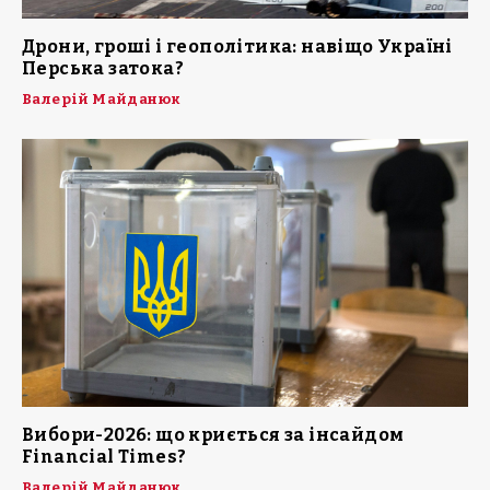
Дрони, гроші і геополітика: навіщо Україні
Перська затока?
Валерій Майданюк
Вибори-2026: що криється за інсайдом
Financial Times?
Валерій Майданюк