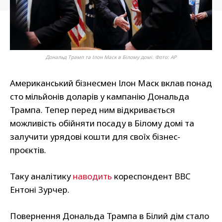
Дональд Трамп та Ілон Маск в Білому домі. Фото: AP
Американський бізнесмен Ілон Маск вклав понад
сто мільйонів доларів у кампанію Дональда
Трампа. Тепер перед ним відкривається
можливість обійняти посаду в Білому домі та
залучити урядові кошти для своїх бізнес-
проєктів.
Таку аналітику
наводить
кореспондент BBC
Ентоні Зурчер.
Повернення Дональда Трампа в Білий дім стало