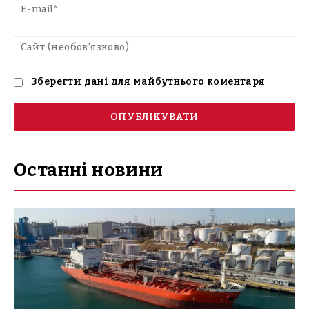
E-
mai
Са
(н
Зберегти дані для майбутнього коментаря
Останні новини