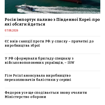
Росія імпортує паливо з Південної Кореї: про
які обсяги йдеться
07.08.2026
ЄС ввів санкції проти РФ: у списку – причетні до
виробництва зброї
У РФ сформували бригаду спецназу з
військовополонених українців, – ISW
Fire Point анонсувала виробництво
перехоплювачів балістики у серпні
Федоров усе ще сподівається знову очолити
Міністерство оборони