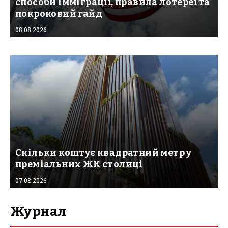
способи імміграції, правила лотереї та
покроковий гайд
08.08.2026
Скільки коштує квадратний метр у
преміальних ЖК столиці
07.08.2026
Журнал