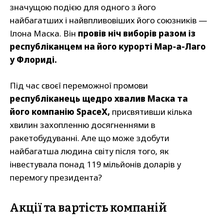
значущою подією для одного з його
найбагатших і найвпливовіших його союзників —
Ілона Маска. Він
провів ніч виборів разом із
республіканцем на його курорті Мар-а-Лаго
у Флориді.
Під час своєї переможної промови
республіканець щедро хвалив Маска та
його компанію SpaceX,
присвятивши кілька
хвилин захопленню досягненнями в
ракетобудуванні. Але що може здобути
найбагатша людина світу після того, як
інвестувала понад 119 мільйонів доларів у
перемогу президента?
Акції та вартість компаній