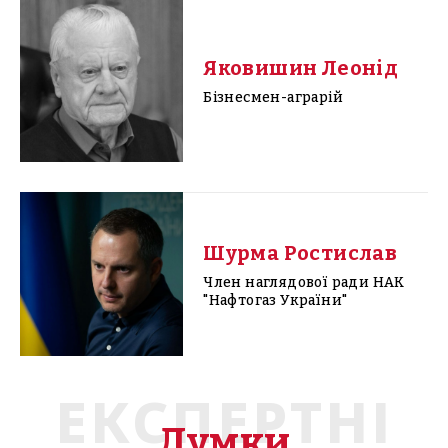
Яковишин Леонід
Бізнесмен-аграрій
Шурма Ростислав
Член наглядової ради НАК
"Нафтогаз України"
ЕКСПЕРТНІ
Думки