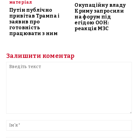
матеріал
Окупаційну владу
Путін публічно
Криму запросили
привітав Трампа і
на форум під
заявив про
егідою ООН:
готовність
реакція МЗС
працювати з ним
Залишити коментар
Введіть
текст
Ім'