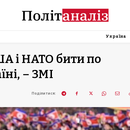
Україна
А і НАТО бити по
їні, – ЗМІ
Поділитися: