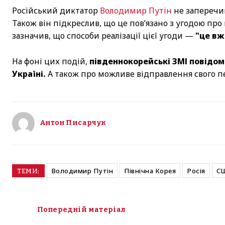
Російський диктатор
Володимир Путін
не заперечив
Також він підкреслив, що це пов’язано з угодою про
зазначив, що способи реалізації цієї угоди —
"це вж
На фоні цих подій,
південнокорейські ЗМІ повідом
Україні.
А також про можливе відправлення свого п
Антон Писарчук
Володимир Путін
Північна Корея
Росія
С
ТЕМИ:
Попередній матеріал