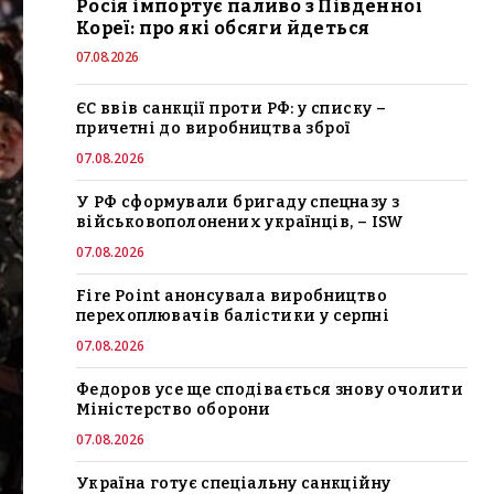
Росія імпортує паливо з Південної
Кореї: про які обсяги йдеться
07.08.2026
ЄС ввів санкції проти РФ: у списку –
причетні до виробництва зброї
07.08.2026
У РФ сформували бригаду спецназу з
військовополонених українців, – ISW
07.08.2026
Fire Point анонсувала виробництво
перехоплювачів балістики у серпні
07.08.2026
Федоров усе ще сподівається знову очолити
Міністерство оборони
07.08.2026
Україна готує спеціальну санкційну