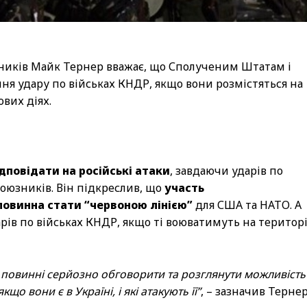
вників Майк Тернер вважає, що Сполученим Штатам і
ня удару по військах КНДР, якщо вони розмістяться на
вих діях.
дповідати на російські атаки
, завдаючи ударів по
союзників. Він підкреслив, що
участь
 повинна стати “червоною лінією”
для США та НАТО. А
ів по військах КНДР, якщо ті воюватимуть на територі
 повинні серйозно обговорити та розглянути можливість
о вони є в Україні, і які атакують її”
, – зазначив Тернер