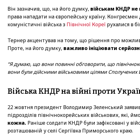
Він зазначив, що, на його думку,
військам КНДР не 
права нападати на європейську країну. Конгресмен 
комуністичні війська з
Північної Кореї
рухалися в бі
Тернер акцентував на тому, що рішення про можливу 
Проте, на його думку,
важливо ініціювати серйозн
“Я думаю, що вони повинні обговорити, що північноко
вони були дійсними військовими цілями Сполучених Ш
Війська КНДР на війні проти Укра
22 жовтня президент Володимир Зеленський заявив
підрозділів північнокорейських військових, які, йм
кожна.
Раніше солдати КНДР були зафіксовані у війсь
розташованій у селі Сергіївка Приморського краю.