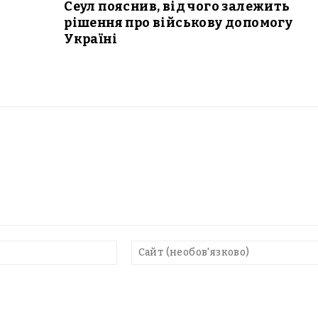
Сеул пояснив, від чого залежить
рішення про військову допомогу
Україні
E-
mail*