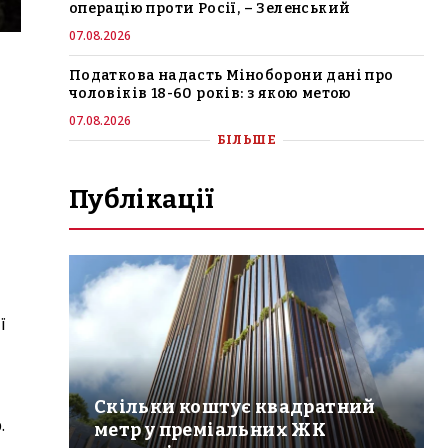
операцію проти Росії, – Зеленський
07.08.2026
Податкова надасть Міноборони дані про
чоловіків 18-60 років: з якою метою
07.08.2026
БІЛЬШЕ
Публікації
ї
Скільки коштує квадратний
.
метр у преміальних ЖК