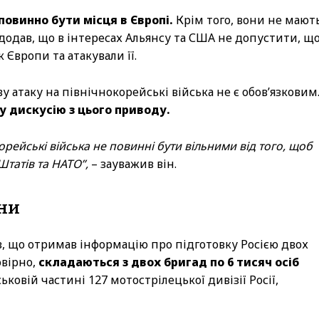
повинно бути місця в Європі.
Крім того, вони не мают
додав, що в інтересах Альянсу та США не допустити, щ
к Європи та атакували її.
атаку на північнокорейські війська не є обов’язковим
у дискусію з цього приводу.
рейські війська не повинні бути вільними від того, щоб
татів та НАТО”,
– зауважив він.
їни
, що отримав інформацію про підготовку Росією двох
овірно,
складаються з двох бригад по 6 тисяч осіб
ковій частині 127 мотострілецької дивізії Росії,