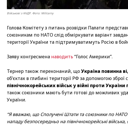
Військові з КНДР. Фото: Militarny
Голова Комітету з питань розвідки Палати предста
союзникам по НАТО слід обміркувати варіант завдан
території України та підтримуватимуть Росію в бойо
Заяву конгресмена
наводить
“Голос Америки”.
Тернер також переконаний, що
Україна повинна ві
об’єктах в глибині території РФ за допомогою зброї 
північнокорейських військ у війні проти України
також союзники мають бути готові до можливих удар
України.
“Я вважаю, що Сполучені Штати та союзники по НАТО
нападу безпосередньо на північнокорейські війська, якщ