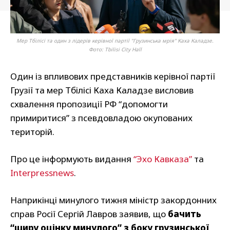
Мер Тбілісі та один з лідерів керівної партії "Грузинська мрія" Каха Каладзе.
Фото: Tbilisi City Hall
Один із впливових представників керівної партії
Грузії та мер Тбілісі Каха Каладзе висловив
схвалення пропозиції РФ “допомогти
примиритися” з псевдовладою окупованих
територій.
Про це інформують видання
“Эхо Кавказа”
та
Interpressnews
.
Наприкінці минулого тижня міністр закордонних
справ Росії Сергій Лавров заявив, що
бачить
“щиру оцінку минулого” з боку грузинської