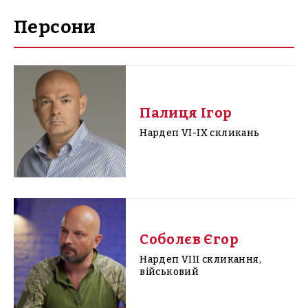
Персони
Палиця Ігор
Нардеп VI-IX скликань
Соболєв Єгор
Нардеп VIII скликання,
військовий