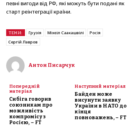
певні вигоди від РФ, які можуть бути подані як
старт реінтеграції країни.
Грузія
Міхеіл Саакашвілі
Росія
ТЕМИ:
Сергій Лавров
Антон Писарчук
Попередній
Наступний матеріал
матеріал
Байден може
Сибіга говорив
висунути заявку
союзникам про
України в НАТО до
можливість
кінця
компромісу з
повноважень, – FT
Росією, – FT