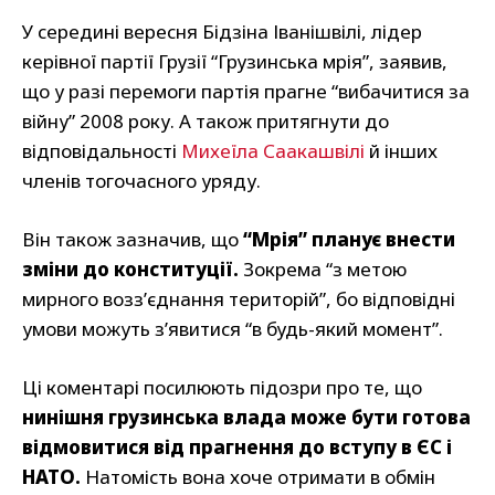
У середині вересня Бідзіна Іванішвілі, лідер
керівної партії Грузії “Грузинська мрія”, заявив,
що у разі перемоги партія прагне “вибачитися за
війну” 2008 року. А також притягнути до
відповідальності
Михеїла Саакашвілі
й інших
членів тогочасного уряду.
Він також зазначив, що
“Мрія” планує внести
зміни до конституції.
Зокрема “з метою
мирного возз’єднання територій”, бо відповідні
умови можуть з’явитися “в будь-який момент”.
Ці коментарі посилюють підозри про те, що
нинішня грузинська влада може бути готова
відмовитися від прагнення до вступу в ЄС і
НАТО.
Натомість вона хоче отримати в обмін