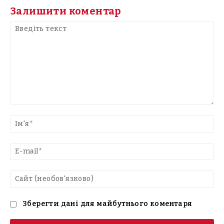
Залишити коментар
Введіть
текст
Ім'
E-
mai
Са
(н
Зберегти дані для майбутнього коментаря