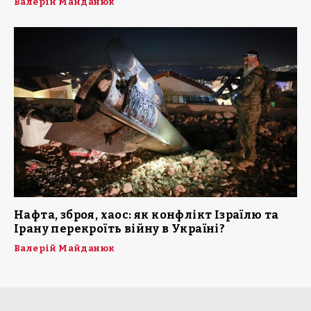
Валерій Майданюк
Нафта, зброя, хаос: як конфлікт Ізраїлю та
Ірану перекроїть війну в Україні?
Валерій Майданюк