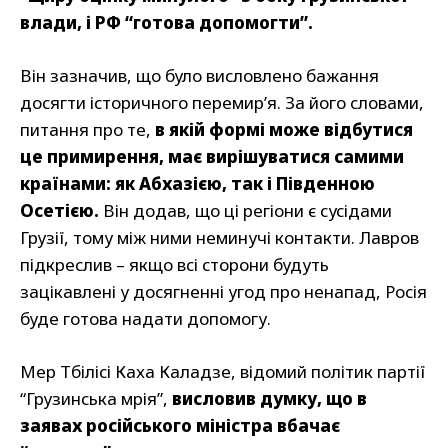
влади, і РФ “готова допомогти”.
Він зазначив, що було висловлено бажання
досягти історичного перемир’я. За його словами,
питання про те,
в якій формі може відбутися
це примирення, має вирішуватися самими
країнами: як Абхазією, так і Південною
Осетією.
Він додав, що ці регіони є сусідами
Грузії, тому між ними неминучі контакти. Лавров
підкреслив – якщо всі сторони будуть
зацікавлені у досягненні угод про ненапад, Росія
буде готова надати допомогу.
Мер Тбілісі Каха Каладзе, відомий політик партії
“Грузинська мрія”,
висловив думку, що в
заявах російського міністра вбачає