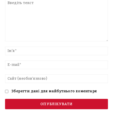
Введіть
текст
Ім'
E-
mai
Са
(н
Зберегти дані для майбутнього коментаря