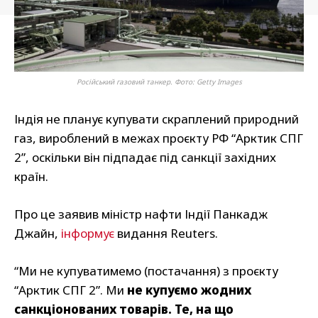
Російський газовий танкер. Фото: Getty Images
Індія не планує купувати скраплений природний
газ, вироблений в межах проєкту РФ “Арктик СПГ
2”, оскільки він підпадає під санкції західних
країн.
Про це заявив міністр нафти Індії Панкадж
Джайн,
інформує
видання Reuters.
“Ми не купуватимемо (постачання) з проєкту
“Арктик СПГ 2”. Ми
не купуємо жодних
санкціонованих товарів. Те, на що