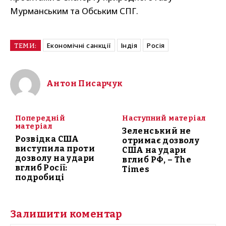
Мурманським та Обським СПГ.
Економічні санкції
Індія
Росія
ТЕМИ:
Антон Писарчук
Попередній
Наступний матеріал
матеріал
Зеленський не
Розвідка США
отримає дозволу
виступила проти
США на удари
дозволу на удари
вглиб РФ, – The
вглиб Росії:
Times
подробиці
Залишити коментар