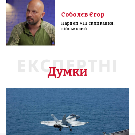
Соболєв Єгор
Нардеп VIII скликання,
військовий
ЕКСПЕРТНІ
Думки