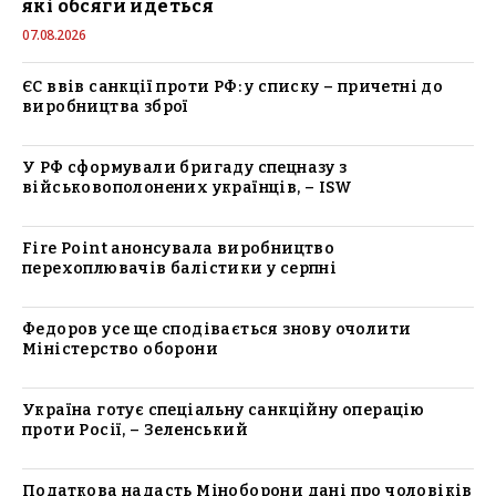
які обсяги йдеться
07.08.2026
ЄС ввів санкції проти РФ: у списку – причетні до
виробництва зброї
У РФ сформували бригаду спецназу з
військовополонених українців, – ISW
Fire Point анонсувала виробництво
перехоплювачів балістики у серпні
Федоров усе ще сподівається знову очолити
Міністерство оборони
Україна готує спеціальну санкційну операцію
проти Росії, – Зеленський
Податкова надасть Міноборони дані про чоловіків