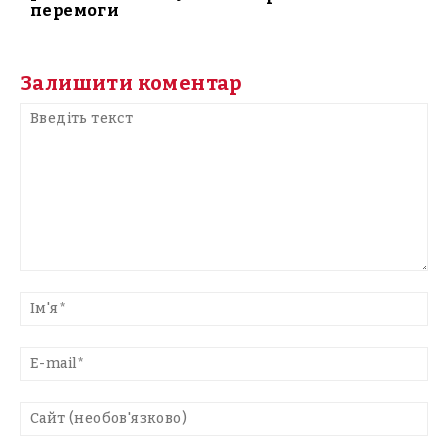
перемоги
Залишити коментар
Введіть
текст
Ім'
E-
mai
Са
(н