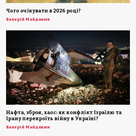
Чого очікувати в 2026 році?
Валерій Майданюк
Нафта, зброя, хаос: як конфлікт Ізраїлю та
Ірану перекроїть війну в Україні?
Валерій Майданюк