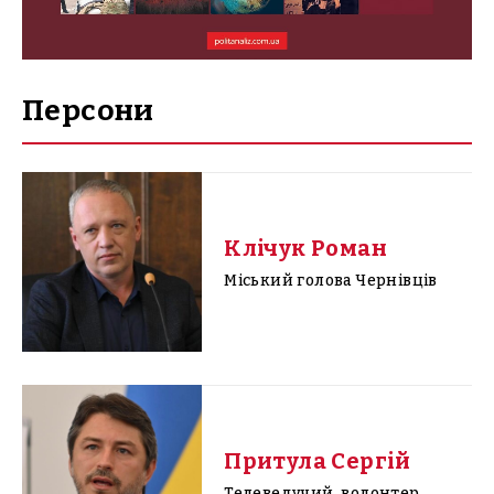
Персони
Клічук Роман
Міський голова Чернівців
Притула Сергій
Телеведучий, волонтер