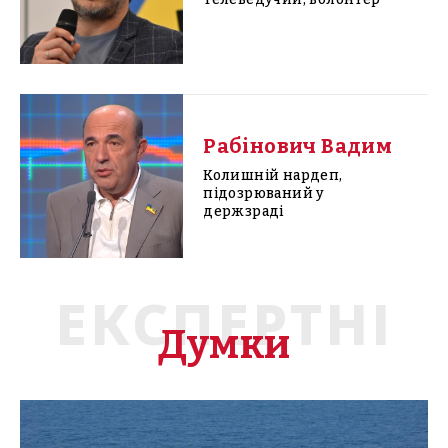
Рабінович Вадим
Колишній нардеп,
підозрюваний у
держзраді
ЕКСПЕРТНІ
Думки