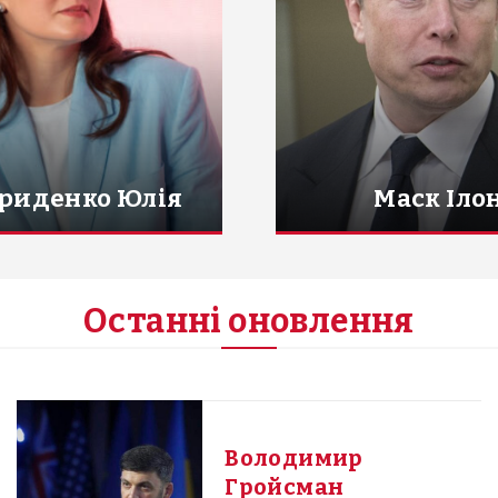
риденко Юлія
Маск Іло
Останні оновлення
Володимир
Гройсман