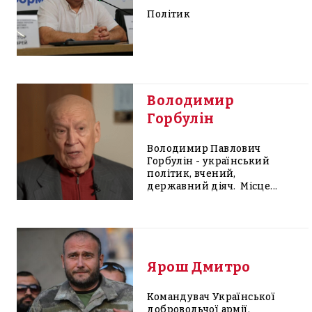
Політик
Володимир
Горбулін
Володимир Павлович
Горбулін - український
політик, вчений,
державний діяч. Місце...
Ярош Дмитро
Командувач Української
добровольчої армії.