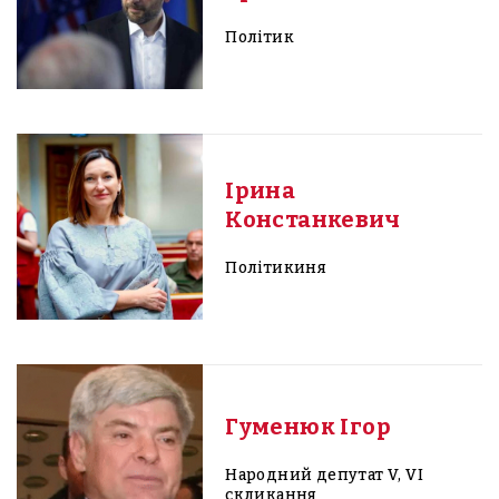
Політик
Ірина
Констанкевич
Політикиня
Гуменюк Ігор
Народний депутат V, VI
скликання