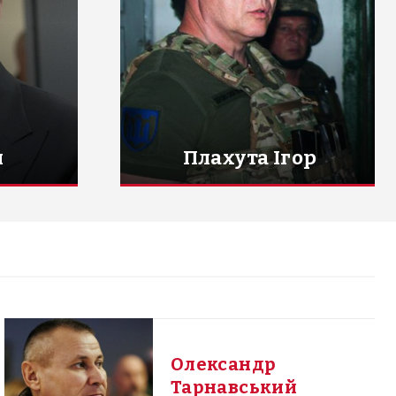
н
Плахута Ігор
Олександр
Тарнавський