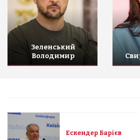
Зеленський
Володимир
Сви
Ескендер Барієв