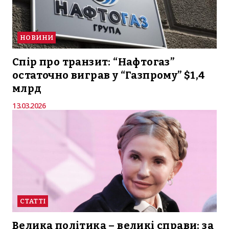
НОВИНИ
Спір про транзит: “Нафтогаз”
остаточно виграв у “Газпрому” $1,4
млрд
13.03.2026
СТАТТІ
Велика політика – великі справи: за