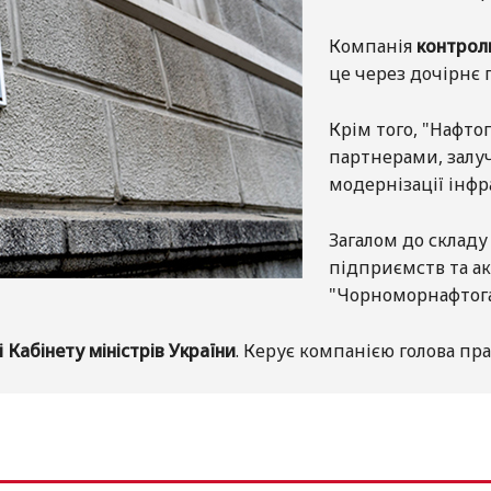
Компанія
контролю
це через дочірнє
Крім того, "Нафт
партнерами, залуч
модернізації інфр
Загалом до складу
підприємств та ак
"Чорноморнафтогаз
 Кабінету міністрів України
. Керує компанією голова пра