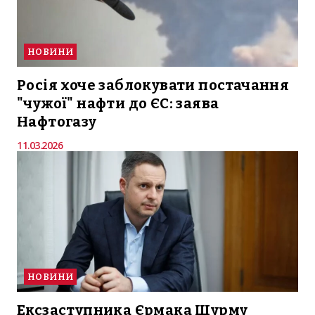
НОВИНИ
Росія хоче заблокувати постачання
"чужої" нафти до ЄС: заява
Нафтогазу
11.03.2026
НОВИНИ
Ексзаступника Єрмака Шурму