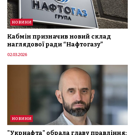
НОВИНИ
Кабмін призначив новий склад
наглядової ради “Нафтогазу”
02.03.2026
НОВИНИ
"Укрнафта" обрала главу правління: