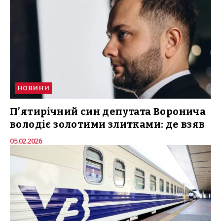
НОВИНИ
П’ятирічний син депутата Воронича
володіє золотими злитками: де взяв
05.02.2026