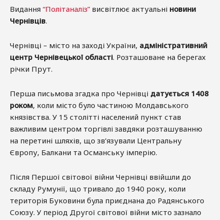
Видання
“Політаналіз”
висвітлює актуальні
новини
Чернівців
.
Чернівці – місто на заході України,
адміністративний
центр Чернівецької області
. Розташоване на берегах
річки Прут.
Перша письмова згадка про Чернівці
датується 1408
роком
, коли місто було частиною Молдавського
князівства. У 15 столітті населений пункт став
важливим центром торгівлі завдяки розташуванню
на перетині шляхів, що зв’язували Центральну
Європу, Балкани та Османську імперію.
Після Першої світової війни Чернівці ввійшли до
складу Румунії, що тривало до 1940 року, коли
територія Буковини була приєднана до Радянського
Союзу. У період Другої світової війни місто зазнало