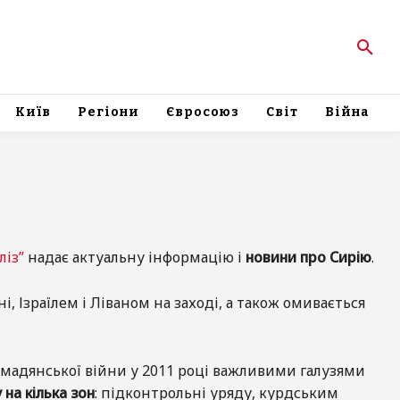
Київ
Регіони
Євросоюз
Світ
Війна
ліз”
надає актуальну інформацію і
новини про Сирію
.
, Ізраїлем і Ліваном на заході, а також омивається
омадянської війни у 2011 році важливими галузями
 на кілька зон
: підконтрольні уряду, курдським