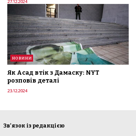
27.12.2024
НОВИНИ
Як Асад втік з Дамаску: NYT
розповів деталі
23.12.2024
Зв'язок із редакцією