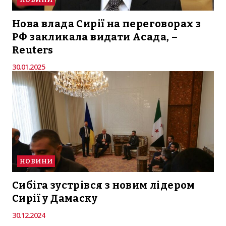
Нова влада Сирії на переговорах з
РФ закликала видати Асада, –
Reuters
30.01.2025
НОВИНИ
Сибіга зустрівся з новим лідером
Сирії у Дамаску
30.12.2024