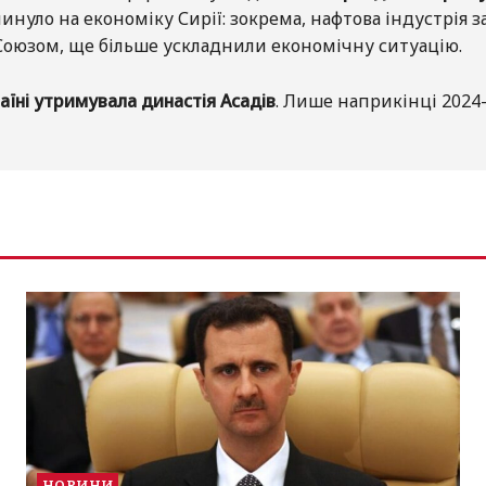
уло на економіку Сирії: зокрема, нафтова індустрія за
юзом, ще більше ускладнили економічну ситуацію.
аїні утримувала династія Асадів
. Лише наприкінці 2024-
НОВИНИ