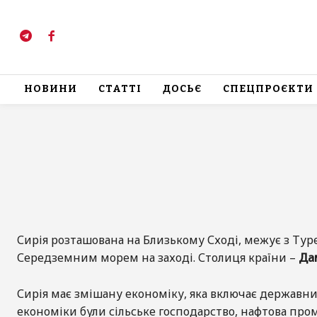
НОВИНИ
СТАТТІ
ДОСЬЄ
СПЕЦПРОЄКТИ
Сирія розташована на Близькому Сході, межує з Туреч
Середземним морем на заході. Столиця країни –
Да
Сирія має змішану економіку, яка включає державн
економіки були сільське господарство, нафтова пром