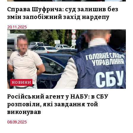
Справа Шуфрича: суд залишив без
змін запобіжний захід нардепу
20.11.2025
НОВИНИ
Російський агент у НАБУ: в СБУ
розповіли, які завдання той
виконував
08.09.2025