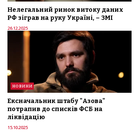
Нелегальний ринок витоку даних
РФ зіграв на руку Україні, – ЗМІ
26.12.2025
НОВИНИ
Ексначальник штабу "Азова"
потрапив до списків ФСБ на
ліквідацію
15.10.2025