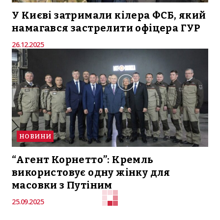
У Києві затримали кілера ФСБ, який
намагався застрелити офіцера ГУР
26.12.2025
НОВИНИ
“Агент Корнетто”: Кремль
використовує одну жінку для
масовки з Путіним
25.09.2025