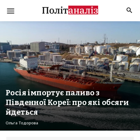
Росія імпортує паливо з
Південної Кореї: про які обсяги
йдеться
Ольга Тодорова