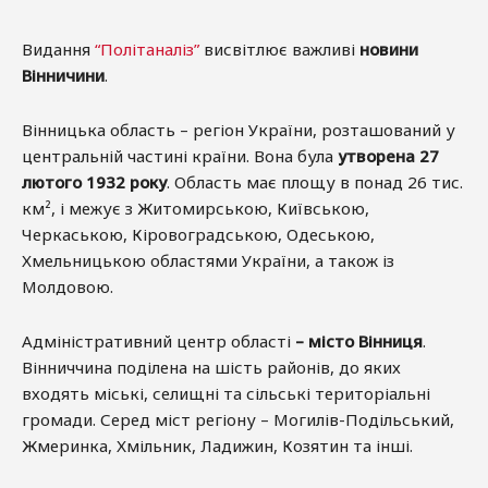
Видання
“Політаналіз”
висвітлює важливі
новини
Вінничини
.
Вінницька область – регіон України, розташований у
центральній частині країни. Вона була
утворена 27
лютого 1932 року
. Область має площу в понад 26 тис.
км², і межує з Житомирською, Київською,
Черкаською, Кіровоградською, Одеською,
Хмельницькою областями України, а також із
Молдовою.
Адміністративний центр області
– місто Вінниця
.
Вінниччина поділена на шість районів, до яких
входять міські, селищні та сільські територіальні
громади. Серед міст регіону – Могилів-Подільський,
Жмеринка, Хмільник, Ладижин, Козятин та інші.