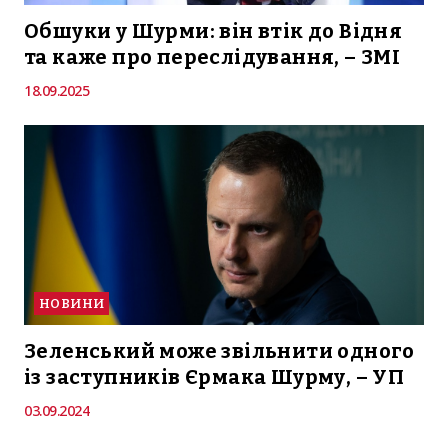
Обшуки у Шурми: він втік до Відня
та каже про переслідування, – ЗМІ
18.09.2025
НОВИНИ
Зеленський може звільнити одного
із заступників Єрмака Шурму, – УП
03.09.2024