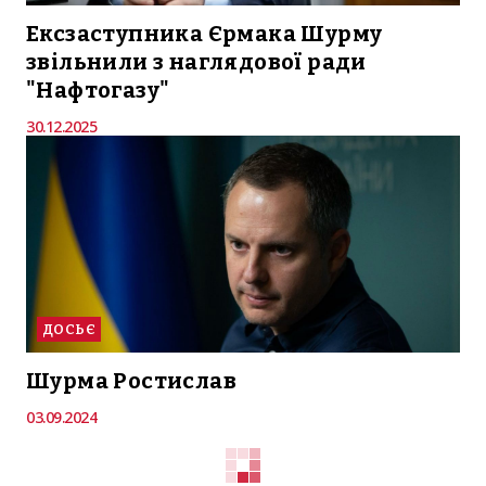
Ексзаступника Єрмака Шурму
звільнили з наглядової ради
"Нафтогазу"
30.12.2025
ДОСЬЄ
Шурма Ростислав
03.09.2024