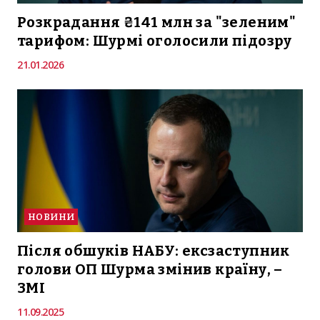
Розкрадання ₴141 млн за "зеленим"
тарифом: Шурмі оголосили підозру
21.01.2026
НОВИНИ
Після обшуків НАБУ: ексзаступник
голови ОП Шурма змінив країну, –
ЗМІ
11.09.2025