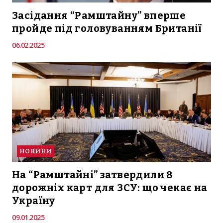
Засідання “Рамштайну” вперше
пройде під головуванням Британії
06.02.2025
НОВИНИ
На “Рамштайні” затвердили 8
дорожніх карт для ЗСУ: що чекає на
Україну
09.01.2025