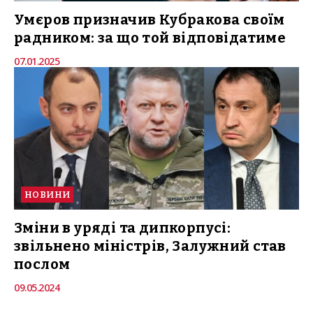
Умєров призначив Кубракова своїм
радником: за що той відповідатиме
07.01.2025
НОВИНИ
Зміни в уряді та дипкорпусі:
звільнено міністрів, Залужний став
послом
09.05.2024