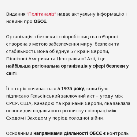
Видання
“Політаналіз”
надає актуальну інформацію і
новини про
ОБСЄ
.
Організація з безпеки і співробітництва в Європі
створена з метою забезпечення миру, безпеки та
стабільності. Вона об’єднує 57 країн Європи,
Північної Америки та Центральної Азії, і це
найбільша регіональна організація у сфері безпеки у
світі
.
Її історія починається
з 1975 року
, коли було
підписано Гельсінський заключний акт – угоду між
СРСР, США, Канадою та країнами Європи, яка заклала
основи для подальшого розвитку співпраці між
Сходом і Заходом у період холодної війни.
Основними
напрямками діяльності ОБСЄ є
контроль