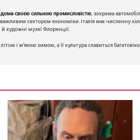
ідома своєю сильною промисловістю
, зокрема автомобі
є важливим сектором економіки. Італія має численну кі
 й художні музеї Флоренції.
 літом і м’якою зимою, а її культура славиться багатові