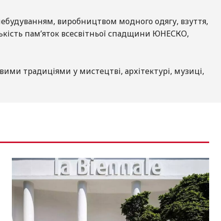
лебудуванням, виробництвом модного одягу, взуття,
лькість пам’яток всесвітньої спадщини ЮНЕСКО,
ковими традиціями у мистецтві, архітектурі, музиці,