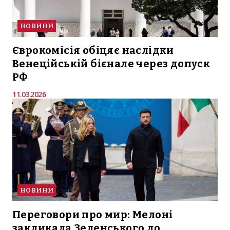
НОВИНИ
Єврокомісія обіцяє наслідки
Венеційській бієнале через допуск
РФ
11.03.2026
НОВИНИ
Переговори про мир: Мелоні
закликала Зеленського до