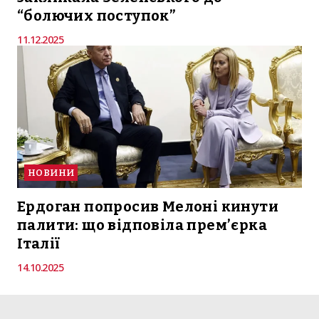
“болючих поступок”
11.12.2025
НОВИНИ
Ердоган попросив Мелоні кинути
палити: що відповіла прем’єрка
Італії
14.10.2025