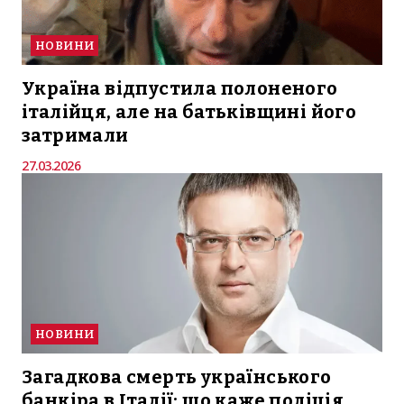
НОВИНИ
Україна відпустила полоненого
італійця, але на батьківщині його
затримали
27.03.2026
НОВИНИ
Загадкова смерть українського
банкіра в Італії: що каже поліція