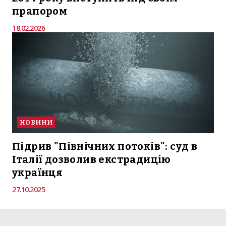
прапором
18.02.2026
НОВИНИ
Підрив "Північних потоків": суд в
Італії дозволив екстрадицію
українця
27.10.2025