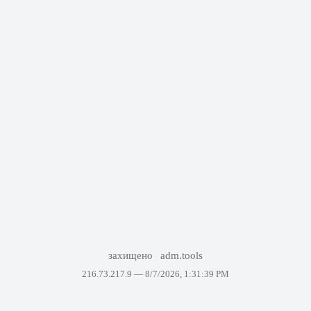
захищено
adm.tools
216.73.217.9 —
8/7/2026, 1:31:39 PM