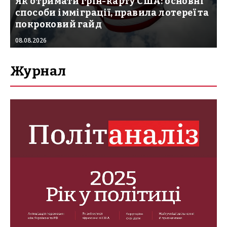
Як отримати грін-карту США: основні
способи імміграції, правила лотереї та
покроковий гайд
08.08.2026
Журнал