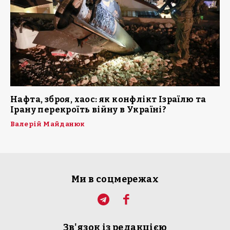
Нафта, зброя, хаос: як конфлікт Ізраїлю та
Ірану перекроїть війну в Україні?
Валерій Майданюк
Ми в соцмережах
Зв'язок із редакцією