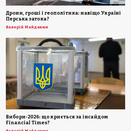
Дрони, гроші і геополітика: навіщо Україні
Перська затока?
Валерій Майданюк
Вибори-2026: що криється за інсайдом
Financial Times?
Валерій Майданюк