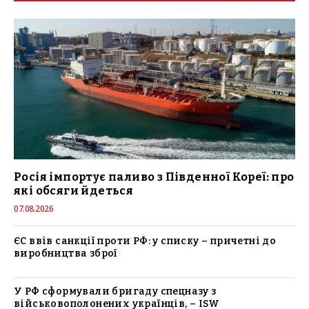
Росія імпортує паливо з Південної Кореї: про
які обсяги йдеться
07.08.2026
ЄС ввів санкції проти РФ: у списку – причетні до
виробництва зброї
У РФ сформували бригаду спецназу з
військовополонених українців, – ISW