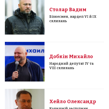
Столар Вадим
Бізнесмен, нардеп VI й IX
скликань
Добкін Михайло
Народний депутат IV та
VIII скликань
Хейло Олександр
Колишній заступник