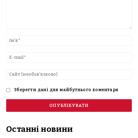
Введіть
текст
Ім'
E-
mai
Са
(н
Зберегти дані для майбутнього коментаря
Останні новини