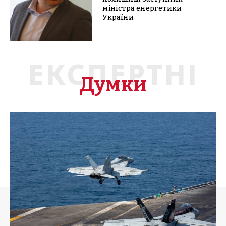
міністра енергетики
України
ЕКСПЕРТНІ
Думки