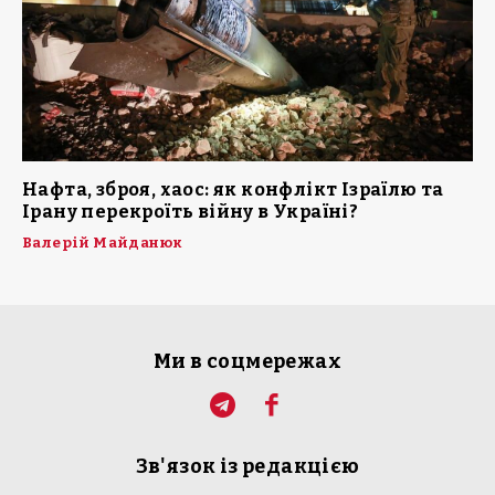
Нафта, зброя, хаос: як конфлікт Ізраїлю та
Ірану перекроїть війну в Україні?
Валерій Майданюк
Ми в соцмережах
Зв'язок із редакцією