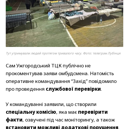
Тут утримували людей протягом тривалого часу. Фото: телеграм Лубінця
Сам Ужгородський ТЦК публічно не
прокоментував заяви омбудсмена. Натомість
оперативне командування “Захід” повідомило
про проведення
службової перевірки
.
У командуванні заявили, що створили
спеціальну комісію
, яка має
перевірити
факти
, озвучені під час моніторингу, а також
встановити можливі додаткові порушення
.