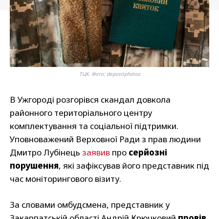
ТЦК. Фото: depositphotos
В Ужгороді розгорівся скандал довкола
районного територіального центру
комплектування та соціальної підтримки.
Уповноважений Верховної Ради з прав людини
Дмитро Лубінець
заявив
про
серйозні
порушення
, які зафіксував його представник під
час моніторингового візиту.
За словами омбудсмена, представник у
Закарпатській області Андрій Крючковий
провів