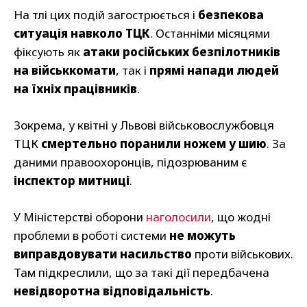
На тлі цих подій загострюється і
безпекова
ситуація навколо ТЦК
. Останніми місяцями
фіксують як
атаки російських безпілотників
на військкомати
, так і
прямі напади людей
на їхніх працівників
.
Зокрема, у квітні у Львові військовослужбовця
ТЦК
смертельно поранили ножем у шию
. За
даними правоохоронців, підозрюваним є
інспектор митниці
.
У Міністерстві оборони
наголосили
, що жодні
проблеми в роботі системи
не можуть
виправдовувати насильство
проти військових.
Там підкреслили, що за такі дії передбачена
невідворотна відповідальність
.