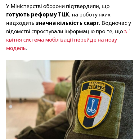
У Міністерстві оборони підтвердили, що
готують реформу ТЦК
, на роботу яких
надходить
значна кількість скарг
. Водночас у
відомстві спростували інформацію про те, що
з 1
квітня система мобілізації перейде на нову
модель
.