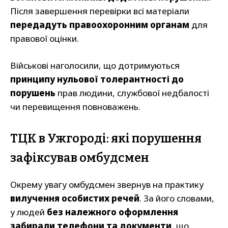
Після завершення перевірки всі матеріали
передадуть правоохоронним органам
для
правової оцінки.
Військові наголосили, що дотримуються
принципу нульової толерантності до
порушень
прав людини, службової недбалості
чи перевищення повноважень.
ТЦК в Ужгороді: які порушення
зафіксував омбудсмен
Окрему увагу омбудсмен звернув на практику
вилучення особистих речей
. За його словами,
у людей
без належного оформлення
забирали телефони та документи
, що