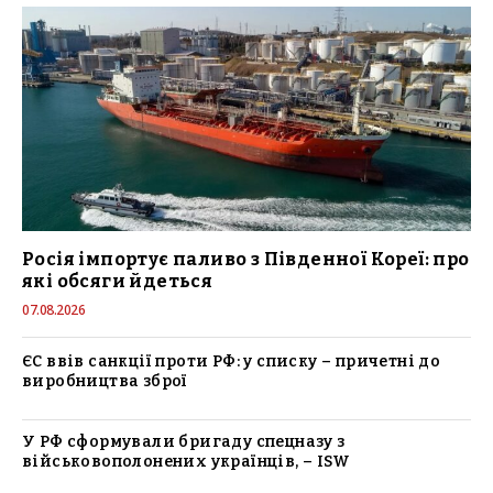
Росія імпортує паливо з Південної Кореї: про
які обсяги йдеться
07.08.2026
ЄС ввів санкції проти РФ: у списку – причетні до
виробництва зброї
У РФ сформували бригаду спецназу з
військовополонених українців, – ISW