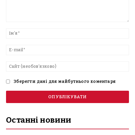
Введіть
текст
Ім'
E-
mai
Са
(н
Зберегти дані для майбутнього коментаря
Останні новини