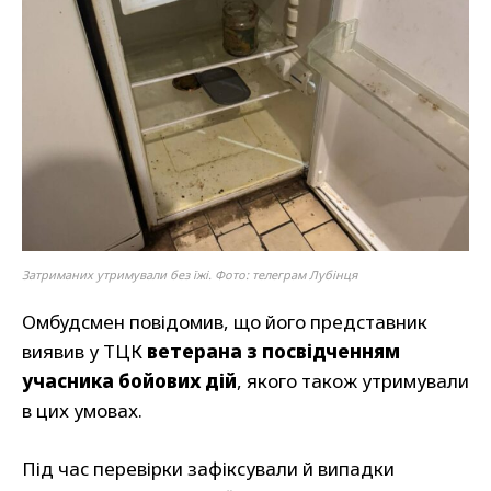
Затриманих утримували без їжі. Фото: телеграм Лубінця
Омбудсмен повідомив, що його представник
виявив у ТЦК
ветерана з посвідченням
учасника бойових дій
, якого також утримували
в цих умовах.
Під час перевірки зафіксували й випадки