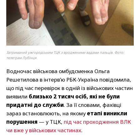
Затриманий ужгородським ТЦК з вродженими вадами пальців. Фото:
телеграм Лубінця
Водночас військова омбудсменка Ольга
Решетилова в інтерв’ю РБК-Україна повідомила,
що під час перевірок в одній із військових частин
виявили
близько 2 тисяч осіб, які не були
придатні до служби
. За її словами, фахівці
зараз встановлюють, на якому
етапі виникли
порушення
— у ТЦК,
під час проходження ВЛК
чи вже у військових частинах
.