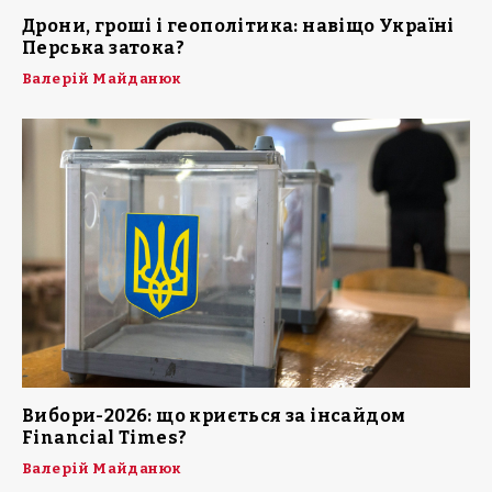
Дрони, гроші і геополітика: навіщо Україні
Перська затока?
Валерій Майданюк
Вибори-2026: що криється за інсайдом
Financial Times?
Валерій Майданюк