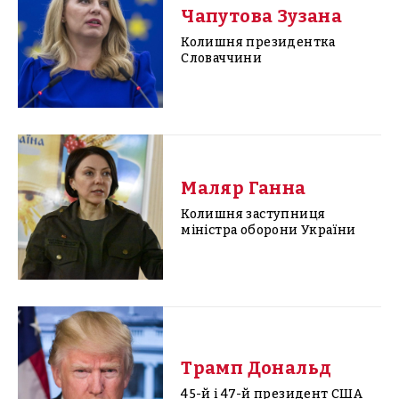
Чапутова Зузана
Колишня президентка
Словаччини
Маляр Ганна
Колишня заступниця
міністра оборони України
Трамп Дональд
45-й і 47-й президент США