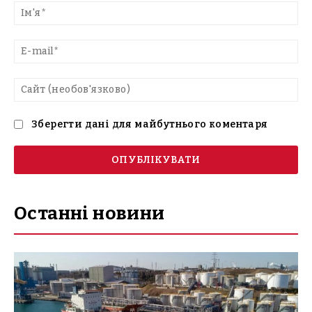
текст
Ім'
E-
mai
Са
(н
Зберегти дані для майбутнього коментаря
Останні новини