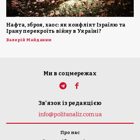
Нафта, зброя, хаос: як конфлікт Ізраїлю та
Ірану перекроїть війну в Україні?
Валерій Майданюк
Ми в соцмережах
Зв'язок із редакцією
info@politanaliz.com.ua
Про нас