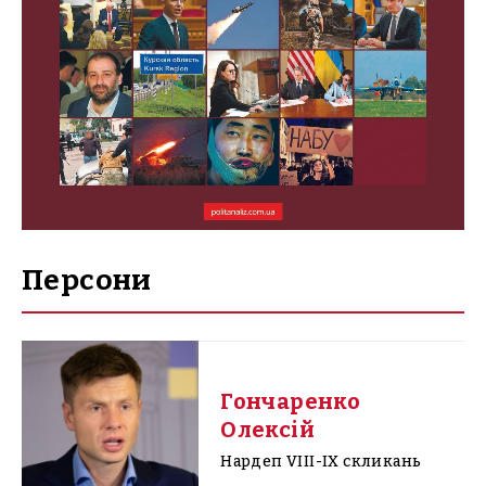
Персони
Гончаренко
Олексій
Нардеп VIII-IX скликань