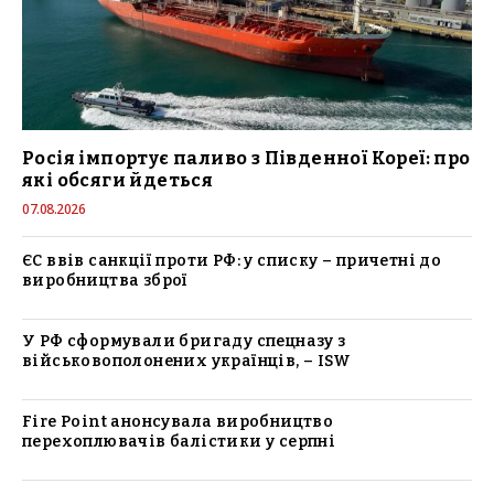
Росія імпортує паливо з Південної Кореї: про
які обсяги йдеться
07.08.2026
ЄС ввів санкції проти РФ: у списку – причетні до
виробництва зброї
У РФ сформували бригаду спецназу з
військовополонених українців, – ISW
Fire Point анонсувала виробництво
перехоплювачів балістики у серпні