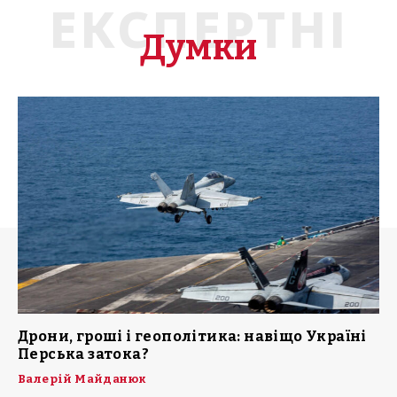
ЕКСПЕРТНІ
Думки
Дрони, гроші і геополітика: навіщо Україні
Перська затока?
Валерій Майданюк