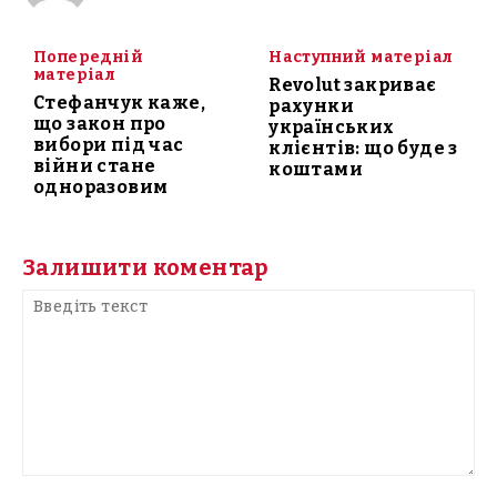
Попередній
Наступний матеріал
матеріал
Revolut закриває
Стефанчук каже,
рахунки
що закон про
українських
вибори під час
клієнтів: що буде з
війни стане
коштами
одноразовим
Залишити коментар
Введіть